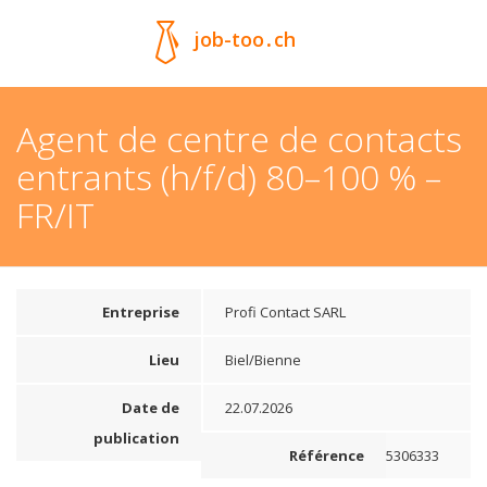
job-too
.
ch
Agent de centre de contacts
entrants (h/f/d) 80–100 % –
FR/IT
Entreprise
Profi Contact SARL
Lieu
Biel/Bienne
Date de
22.07.2026
publication
Référence
5306333