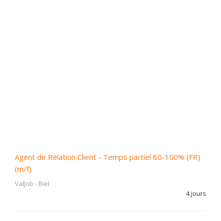
Agent de Relation Client - Temps partiel 80-100% (FR)
(m/f)
ValJob
-
Biel
4 jours