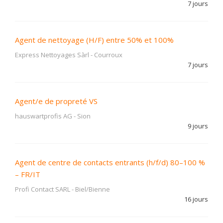
7 jours
Agent de nettoyage (H/F) entre 50% et 100%
Express Nettoyages Sàrl
-
Courroux
7 jours
Agent/e de propreté VS
hauswartprofis AG
-
Sion
9 jours
Agent de centre de contacts entrants (h/f/d) 80–100 %
– FR/IT
Profi Contact SARL
-
Biel/Bienne
16 jours