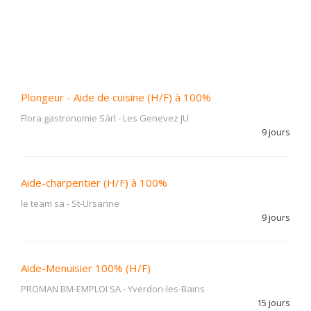
Plongeur - Aide de cuisine (H/F) à 100%
Flora gastronomie Sàrl
-
Les Genevez JU
9 jours
Aide-charpentier (H/F) à 100%
le team sa
-
St-Ursanne
9 jours
Aide-Menuisier 100% (H/F)
PROMAN BM-EMPLOI SA
-
Yverdon-les-Bains
15 jours