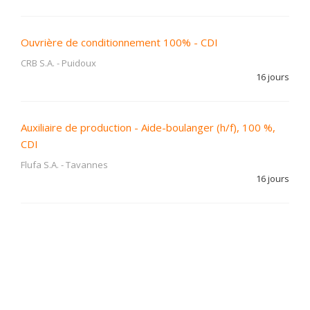
Ouvrière de conditionnement 100% - CDI
CRB S.A.
-
Puidoux
16 jours
Auxiliaire de production - Aide-boulanger (h/f), 100 %,
CDI
Flufa S.A.
-
Tavannes
16 jours