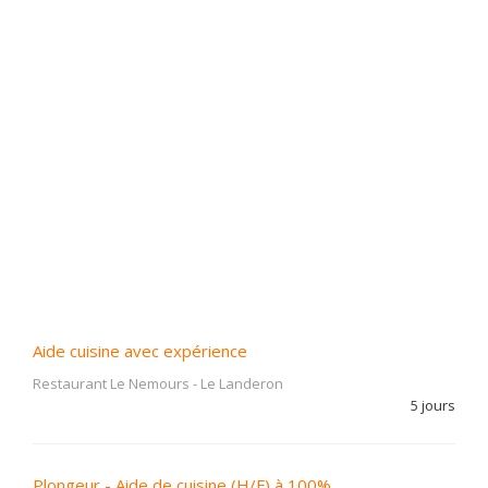
Aide cuisine avec expérience
Restaurant Le Nemours
-
Le Landeron
5 jours
Plongeur - Aide de cuisine (H/F) à 100%