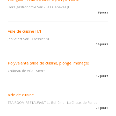
Flora gastronomie Sàrl
-
Les Genevez JU
9 jours
Aide de cuisine H/F
JobSelect Sàrl
-
Cressier NE
14 jours
Polyvalente (aide de cuisine, plonge, ménage)
Château de Villa
-
Sierre
17 jours
aide de cuisine
TEA-ROOM-RESTAURANT La Bohème
-
La Chaux-de-Fonds
21 jours