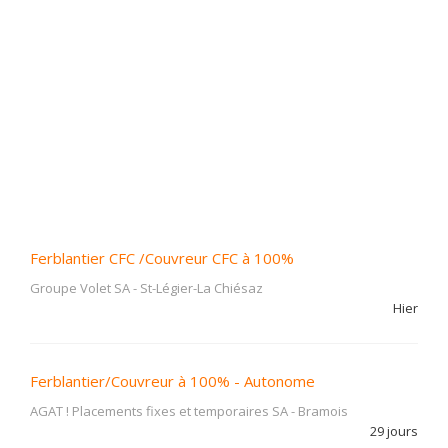
Ferblantier CFC /Couvreur CFC à 100%
Groupe Volet SA
-
St-Légier-La Chiésaz
Hier
Ferblantier/Couvreur à 100% - Autonome
AGAT ! Placements fixes et temporaires SA
-
Bramois
29 jours