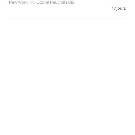
New Work HR
-
Littoral Neuchâtelois
17 jours