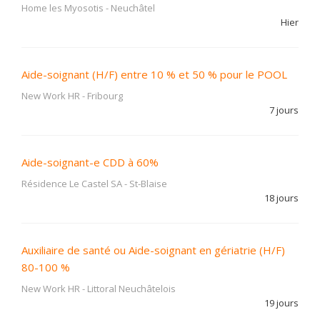
Home les Myosotis
-
Neuchâtel
Hier
Aide-soignant (H/F) entre 10 % et 50 % pour le POOL
New Work HR
-
Fribourg
7 jours
Aide-soignant-e CDD à 60%
Résidence Le Castel SA
-
St-Blaise
18 jours
Auxiliaire de santé ou Aide-soignant en gériatrie (H/F)
80-100 %
New Work HR
-
Littoral Neuchâtelois
19 jours