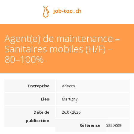
job-too
.
ch
Agent(e) de maintenance –
Sanitaires mobiles (H/F) –
80–100%
Entreprise
Adecco
Lieu
Martigny
Date de
26.07.2026
publication
Référence
5229889