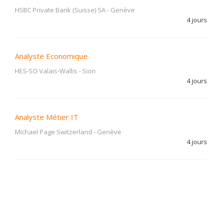
HSBC Private Bank (Suisse) SA
-
Genève
4 jours
Analyste Economique
HES-SO Valais-Wallis
-
Sion
4 jours
Analyste Métier IT
Michael Page Switzerland
-
Genève
4 jours