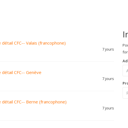
I
étail CFC-- Valais (francophone)
Pou
7 jours
for
Ad
 détail CFC-- Genève
7 jours
Pr
détail CFC-- Berne (francophone)
7 jours