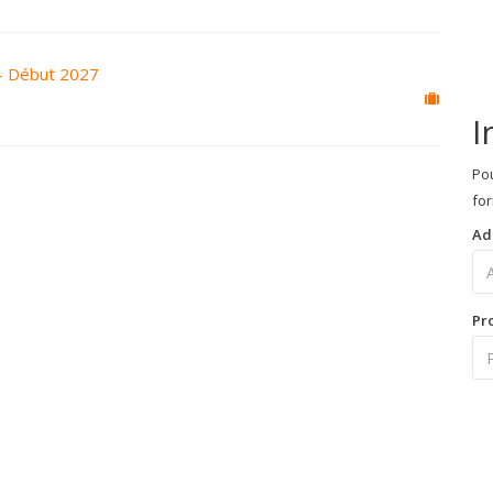
- Début 2027
I
Pou
for
Ad
Pr