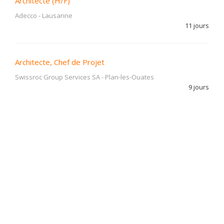
Architecte (H/F)
Adecco
-
Lausanne
11 jours
Architecte, Chef de Projet
Swissroc Group Services SA
-
Plan-les-Ouates
9 jours