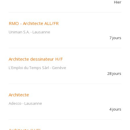
Hier
RMO - Architecte ALL/FR
Uniman S.A.
-
Lausanne
7 jours
Architecte dessinateur H/F
L'Emploi du Temps Sàrl
-
Genève
28 jours
Architecte
Adecco
-
Lausanne
4 jours