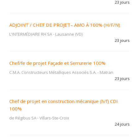
23 jours
ADJOINT / CHEF DE PROJET– AMO À 100% (H/F/N)
L'INTERMÉDIAIRE RH SA
-
Lausanne (VD)
23 jours
Chef/fe de projet Façade et Serrurerie 100%
C.M.A. Constructeurs Métalliques Associés S.A.
-
Matran
23 jours
Chef de projet en construction mécanique (h/f) CDI
100%
de Régibus SA
-
Villars-Ste-Croix
24 jours