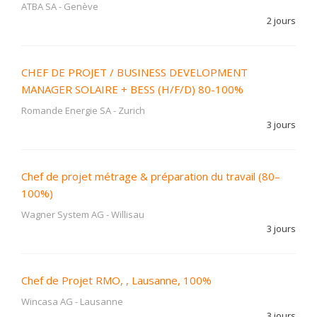
ATBA SA
-
Genève
2 jours
CHEF DE PROJET / BUSINESS DEVELOPMENT
MANAGER SOLAIRE + BESS (H/F/D) 80-100%
Romande Energie SA
-
Zurich
3 jours
Chef de projet métrage & préparation du travail (80–
100%)
Wagner System AG
-
Willisau
3 jours
Chef de Projet RMO, , Lausanne, 100%
Wincasa AG
-
Lausanne
3 jours