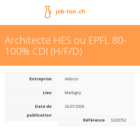
job-too
.
ch
Architecte HES ou EPFL 80-
100% CDI (H/F/D)
Entreprise
Adecco
Lieu
Martigny
Date de
26.07.2026
publication
Référence
5230752