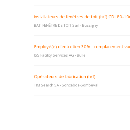
installateurs de fenêtres de toit (h/f) CDI 80-1
BATI FENÊTRE DE TOIT Sàrl
-
Bussigny
Employé(e) d'entretien 30% - remplacement v
ISS Facility Services AG
-
Bulle
Opérateurs de fabrication (h/f)
TIM Search SA
-
Sonceboz-Sombeval