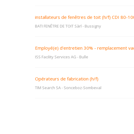
installateurs de fenêtres de toit (h/f) CDI 80-1
BATI FENÊTRE DE TOIT Sàrl
-
Bussigny
Employé(e) d'entretien 30% - remplacement v
ISS Facility Services AG
-
Bulle
Opérateurs de fabrication (h/f)
TIM Search SA
-
Sonceboz-Sombeval