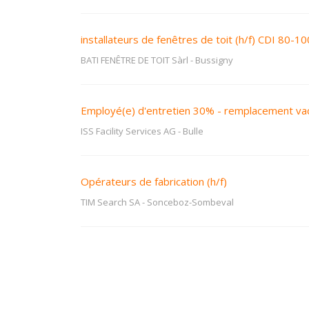
installateurs de fenêtres de toit (h/f) CDI 80-1
BATI FENÊTRE DE TOIT Sàrl
-
Bussigny
Employé(e) d'entretien 30% - remplacement v
ISS Facility Services AG
-
Bulle
Opérateurs de fabrication (h/f)
TIM Search SA
-
Sonceboz-Sombeval