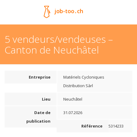
job-too
.
ch
5 vendeurs/vendeuses –
Canton de Neuchâtel
Entreprise
Matériels Cycloniques
Distribution Sàrl
Lieu
Neuchâtel
Date de
31.07.2026
publication
Référence
5314233