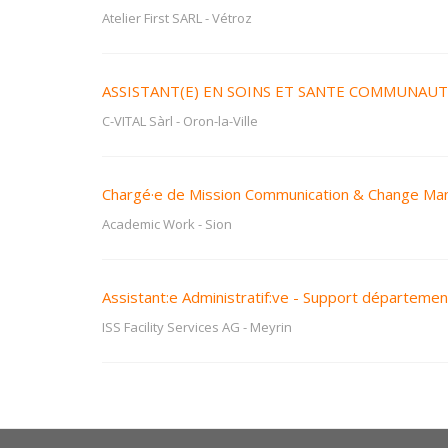
Atelier First SARL
-
Vétroz
ASSISTANT(E) EN SOINS ET SANTE COMMUNAUTA
C-VITAL Sàrl
-
Oron-la-Ville
Chargé·e de Mission Communication & Change M
Academic Work
-
Sion
Assistant:e Administratif:ve - Support départeme
ISS Facility Services AG
-
Meyrin