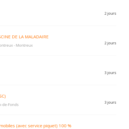
2 jours
ISCINE DE LA MALADAIRE
2 jours
ontreux
-
Montreux
3 jours
SC)
3 jours
x-de-Fonds
mobiles (avec service piquet) 100 %