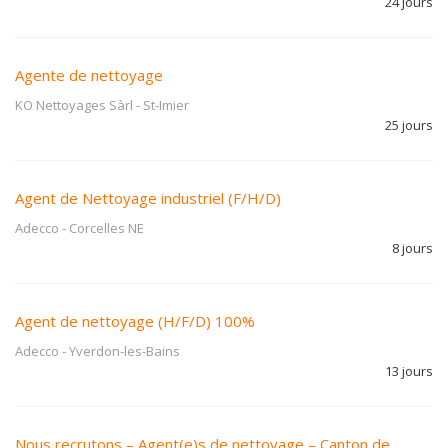
24 jours
Agente de nettoyage
KO Nettoyages Sàrl
-
St-Imier
25 jours
Agent de Nettoyage industriel (F/H/D)
Adecco
-
Corcelles NE
8 jours
Agent de nettoyage (H/F/D) 100%
Adecco
-
Yverdon-les-Bains
13 jours
Nous recrutons – Agent(e)s de nettoyage – Canton de