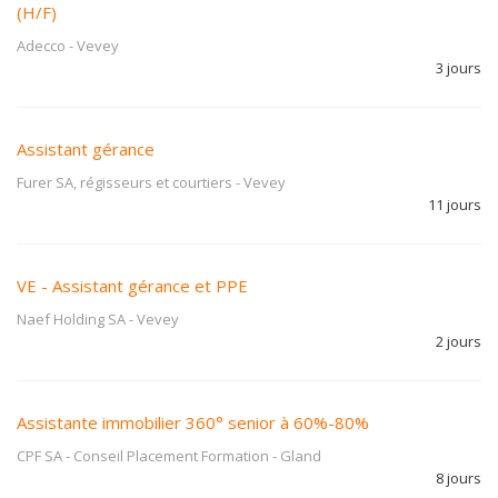
(H/F)
Adecco
-
Vevey
3 jours
Assistant gérance
Furer SA, régisseurs et courtiers
-
Vevey
11 jours
VE - Assistant gérance et PPE
Naef Holding SA
-
Vevey
2 jours
Assistante immobilier 360° senior à 60%-80%
CPF SA - Conseil Placement Formation
-
Gland
8 jours