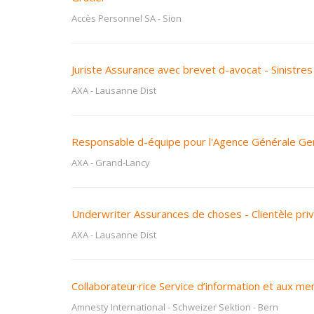
Accès Personnel SA
-
Sion
Juriste Assurance avec brevet d-avocat - Sinistre
AXA
-
Lausanne Dist
Responsable d-équipe pour l'Agence Générale G
AXA
-
Grand-Lancy
Underwriter Assurances de choses - Clientèle pri
AXA
-
Lausanne Dist
Collaborateur·rice Service d’information et aux 
Amnesty International - Schweizer Sektion
-
Bern