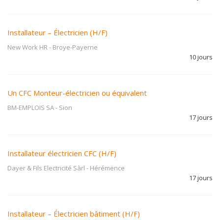
Installateur – Électricien (H/F)
New Work HR
-
Broye-Payerne
10 jours
Un CFC Monteur-électricien ou équivalent
BM-EMPLOIS SA
-
Sion
17 jours
Installateur électricien CFC (H/F)
Dayer & Fils Electricité Sàrl
-
Hérémence
17 jours
Installateur – Électricien bâtiment (H/F)