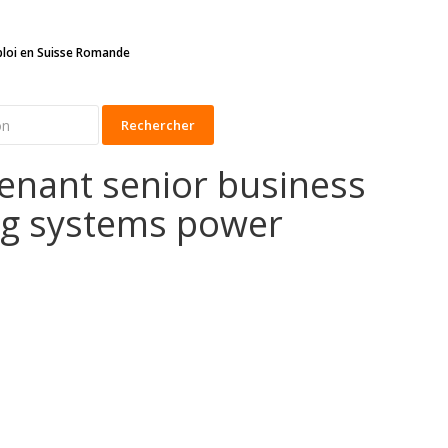
ploi en Suisse Romande
Rechercher
tenant senior business
ng systems power