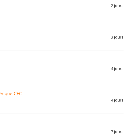
2 jours
3 jours
4 jours
érique CFC
4 jours
7 jours