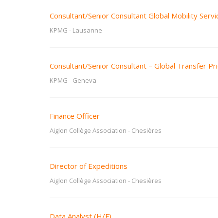
Consultant/Senior Consultant Global Mobility Servi
KPMG
-
Lausanne
Consultant/Senior Consultant – Global Transfer Pri
KPMG
-
Geneva
Finance Officer
Aiglon Collège Association
-
Chesières
Director of Expeditions
Aiglon Collège Association
-
Chesières
Data Analyst (H/F)