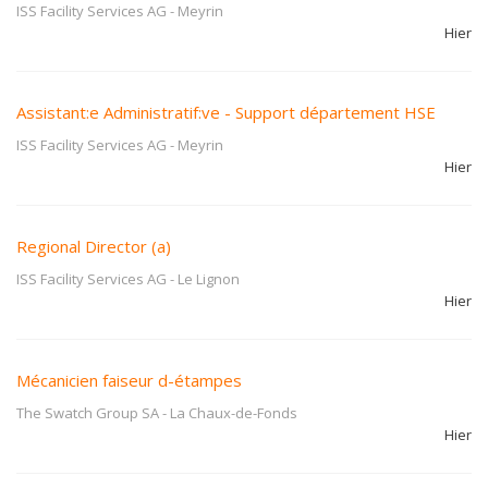
ISS Facility Services AG
-
Meyrin
Hier
Assistant:e Administratif:ve - Support département HSE
ISS Facility Services AG
-
Meyrin
Hier
Regional Director (a)
ISS Facility Services AG
-
Le Lignon
Hier
Mécanicien faiseur d-étampes
The Swatch Group SA
-
La Chaux-de-Fonds
Hier