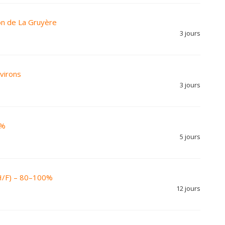
on de La Gruyère
3 jours
virons
3 jours
0%
5 jours
(H/F) – 80–100%
12 jours