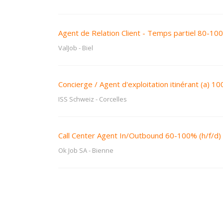
Agent de Relation Client - Temps partiel 80-100
ValJob
-
Biel
Concierge / Agent d'exploitation itinérant (a) 1
ISS Schweiz
-
Corcelles
Call Center Agent In/Outbound 60-100% (h/f/d)
Ok Job SA
-
Bienne