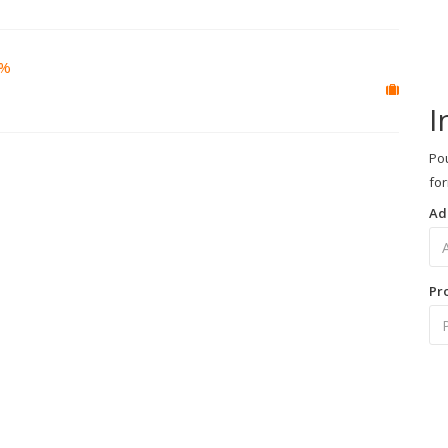
0%
I
Pou
for
Ad
Pr