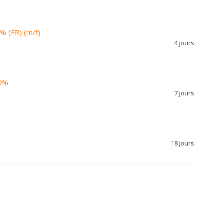
% (FR) (m/f)
4 jours
00%
7 jours
18 jours