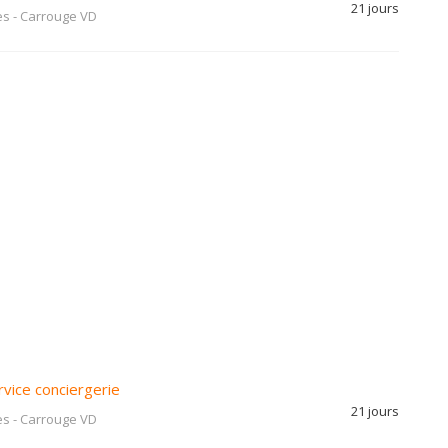
21 jours
es
-
Carrouge VD
rvice conciergerie
21 jours
es
-
Carrouge VD