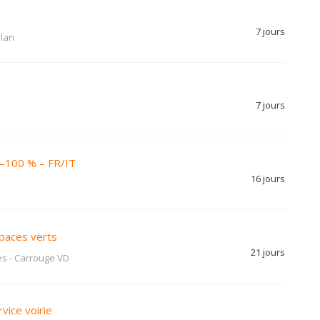
7 jours
lan
7 jours
0–100 % – FR/IT
16 jours
spaces verts
21 jours
es
-
Carrouge VD
vice voirie