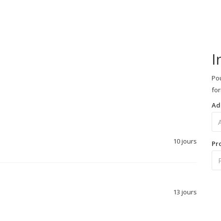
I
Pou
for
Ad
10 jours
Pr
13 jours