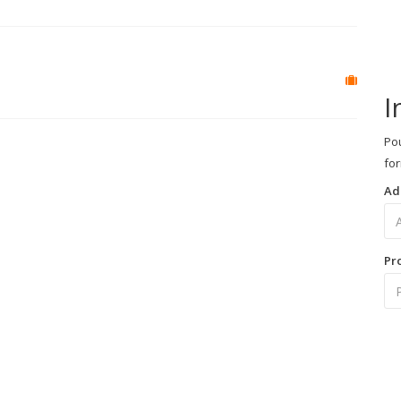
I
Pou
for
Ad
Pr