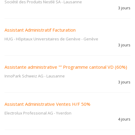
Société des Produits Nestlé SA
-
Lausanne
3 jours
Assistant Administratif Facturation
HUG - Hôpitaux Universitaires de Genève
-
Genève
3 jours
Assistante administrative "” Programme cantonal VD (60%)
InnoPark Schweiz AG
-
Lausanne
3 jours
Assistant Administrative Ventes H/F 50%
Electrolux Professional AG
-
Yverdon
4 jours