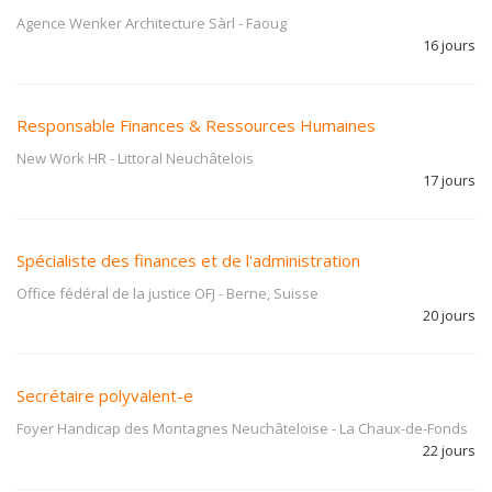
Agence Wenker Architecture Sàrl
-
Faoug
16 jours
Responsable Finances & Ressources Humaines
New Work HR
-
Littoral Neuchâtelois
17 jours
Spécialiste des finances et de l'administration
Office fédéral de la justice OFJ
-
Berne, Suisse
20 jours
Secrétaire polyvalent-e
Foyer Handicap des Montagnes Neuchâteloise
-
La Chaux-de-Fonds
22 jours