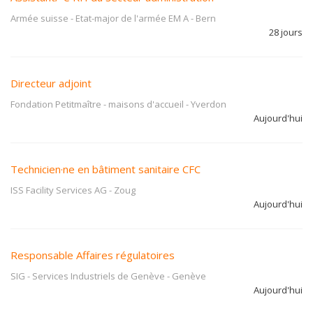
Armée suisse - Etat-major de l'armée EM A
-
Bern
28 jours
Directeur adjoint
Fondation Petitmaître - maisons d'accueil
-
Yverdon
Aujourd'hui
Technicien·ne en bâtiment sanitaire CFC
ISS Facility Services AG
-
Zoug
Aujourd'hui
Responsable Affaires régulatoires
SIG - Services Industriels de Genève
-
Genève
Aujourd'hui