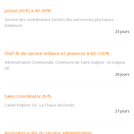
Juriste (H/F) à 40-50%
Service des contributions Section des personnes physiques
-
Delémont
23 jours
Chef-fe de service enfance et jeunesse à 80-100%
Administration Communale, Commune de Saint-Sulpice
-
St-Sulpice
VD
26 jours
Sales Coordinator (h/f)
Calani Emplois SA
-
La Chaux-de-Fonds
27 jours
Assistant/-e RH du secteur administration